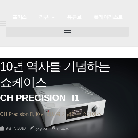
포커스
리뷰
유튜브
플레이리스트
10년 역사를 기념하는
포커스
리뷰
유튜브
플레이리스트
쇼케이스
CH PRECISION
I1
CH Precision I1, 10년 역사를 기념하는 쇼케이스
9월 7, 2018
성연진
이동훈