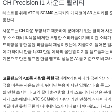
CH Precision I1 사운드 퀄리티
테스트를 위해 ATC의 SCM40 스피커와 매지코의 A3 스피커를
용했다.
사운드는 CH 다운 투명하고 깨끗하며 군더더기 없는 클리어 사운
두 소스 대비 착색을 배제한 투명한 스피커들이기에 이런 소리가 
트리밍을 통한 음원 파일들의 재생이었는데, 지금까지 들어본 일
이 가격이니 만큼 1,000 만원 이하의 올인원 디지털 앰프들과는 
기본으로 만든 앰프인 만큼 앰프의 성능은 A1을 기준으로 비교하
코플랜드의 <보통 사람을 위한 팡파레>
의 팀파니와 금관 악기의
극을 이루는 사운드인데, 뛰어난 녹음이 지닌 입체감과 홀 톤 그
낄 만한 초저역과 고역 끝이 화려함을 I1의 스트리밍 재생은 본래
지게 소화해냈다. ATC SCM40의 자랑거리인 민첩성과 다이내
이끌어낸 듯한 극한의 다이내믹스가 제대로 터져나왔고, 매지코 