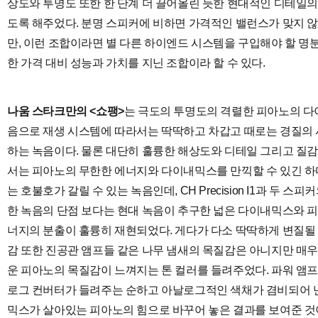
상도와 투명도 또한 한 단계 더 끌어올린 듯한 현대적인 디테일의
도록 해주었다. 분명 스피커에 비하면 가격적인 밸런스가 맞지 
만, 이런 조합이라면 별 다른 하이엔드 시스템을 구입해야 할 명
한 가격 대비 성능과 가치를 지닌 조합이라 할 수 있다.
나움 스타크만의 <쇼팽>
는 극도의 투명도의 격렬한 피아노의 다
음으로 재생 시스템에 따라서는 딱딱하고 차갑고 때로는 경질의
하는 녹음이다. 물론 대단히 훌륭한 해상도와 디테일 그리고 질
서는 피아노의 무한한 에너지와 다이내믹스를 만끽할 수 있긴 하다
는 호불호가 갈릴 수 있는 녹음인데, CH Precision I1과 두 
한 녹음의 단점 보다는 현대 녹음이 추구한 넓은 다이내믹스와 
너지의 분출이 훌륭히 재현되었다. 게다가 다소 딱딱하게 변질될 
감 또한 진공관 앰프들 같은 나무 냄새의 목질감은 아니지만 매
운 피아노의 목질감이 느껴지는 톤 컬러를 들려주었다. 파워 앰프가
로그 컨버터가 들려주는 순하고 아날로그적인 색채가 겸비되어 
믹스가 살아있는 피아노의 힘으로 바꾸어 놓은 결과를 보여준 것