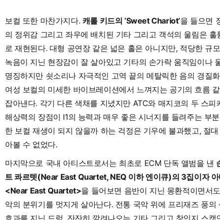
보컬 또한 마찬가지다.
캐롤 키드의 ‘Sweet Chariot’
을 들으면 
의 정위감 그리고 좌우에 배치된 기타 그리고 객석의 울림은 
로 재현된다. 대형 공연장 같은 넓은 홀은 아니지만, 적당한 규
녹음이 지닌 현장감이 잘 살아있고 기타의 손가락 움직임이나 
명징하지만 쇳소리나 자극적인 고역 끝의 메탈릭한 음의 경질화
여성 보컬의 미세한 바이브레이션에서 느껴지는 공기의 흐름 
잡아낸다. 각기 다른 색채를 지녔지만 ATC와 매지코의 두 스
해상력의 장점이 I1의 능력과 매우 좋은 시너지를 들려주는 부분
한 보컬 재생이 되지 않을까 하는 걱정은 기우에 불과했고, 절
아볼 수 없었다.
마지막으로 국내 아티스트로서는 최초로 ECM 단독 앨범을 낸
트 콰르텟(Near East Quartet, NEQ 이하 엔이큐)의 3집이
<Near East Quartet>
을 들어보면 음반이 지닌 몽환적이면서도
악의 분위기를 멋지게 살아난다. 전통 국악 위에 프리재즈 풍의
효과를 지닌 드럼, 잔잔히 깔려나오는 기타 그리고 창인지 스캣