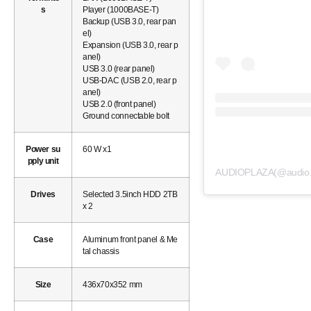
s
Player (1000BASE-T)
Backup (USB 3.0, rear pan
el)
Expansion (USB 3.0, rear p
anel)
USB 3.0 (rear panel)
USB-DAC (USB 2.0, rear p
anel)
USB 2.0 (front panel)
Ground connectable bolt
Power su
60 W x1
pply unit
AUDIOPLAZA(@audi
Drives
Selected 3.5inch HDD 2TB
x 2
Case
Aluminum front panel & Me
tal chassis
Size
436x70x352 mm