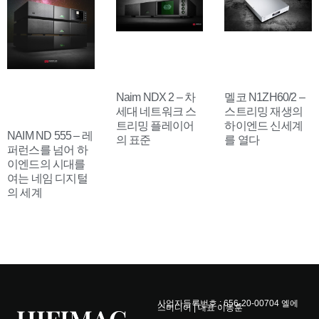
Naim NDX 2 – 차
멜코 N1ZH60/2 –
세대 네트워크 스
스트리밍 재생의
트리밍 플레이어
하이엔드 신세계
NAIM ND 555 – 레
의 표준
를 열다
퍼런스를 넘어 하
이엔드의 시대를
여는 네임 디지털
의 세계
사업자등록번호 : 656-20-00704 엘에
스미디어 | 대표 이동훈