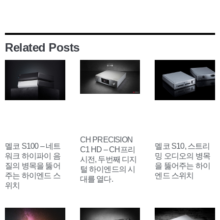
Related Posts
CH PRECISION
멜코 S100 – 네트
멜코 S10, 스트리
C1 HD – CH프리
워크 하이파이 음
밍 오디오의 병목
시전, 두번째 디지
질의 병목을 뚫어
을 뚫어주는 하이
털 하이엔드의 시
주는 하이엔드 스
엔드 스위치
대를 열다.
위치