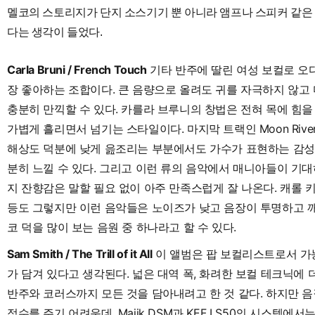
멜코의 스토리지가 단지 소스기기 뿐 아니라 앰프나 스피커 같은 
다는 생각이 들었다.
Carla Bruni / French Touch
기타 반주에 딸린 여성 보컬로 
장 좋아하는 조합이다. 큰 음량으로 올려도 귀를 자극하지 않고
충분히 만끽할 수 있다. 카를라 브루니의 창법은 전혀 목에 힘을
가볍게 흘리면서 넘기는 스타일이다. 마지막 트랙인 Moon Riv
해상도 덕분에 낮게 읊조리는 부분에서도 가수가 표현하는 감성
분히 느낄 수 있다. 그리고 이런 류의 음악에서 매니아들이 기
지 잔향감은 말할 필요 없이 아주 만족스럽게 잘 나온다. 캐롤 
등도 그렇지만 이런 음악들은 노이즈가 낮고 음장이 투명하고 
코 덕을 많이 보는 음원 중 하나라고 할 수 있다.
Sam Smith / The Trill of it All
이 앨범은 팝 보컬리스트로서 가
가 담겨 있다고 생각된다. 넓은 대역 폭, 화려한 보컬 테크닉에
반주와 코러스까지 모든 것을 담아내려고 한 것 같다. 하지만 
점수를 주기 어려운데, Majik DSM과 KEF LS50의 시스템에