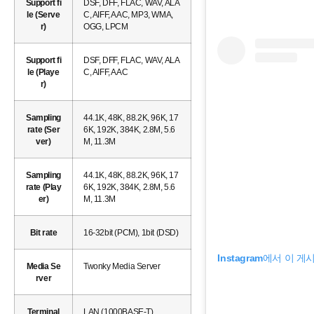
Support fi
DSF, DFF, FLAC, WAV, ALA
le (Serve
C, AIFF, AAC, MP3, WMA,
r)
OGG, LPCM
Support fi
DSF, DFF, FLAC, WAV, ALA
le (Playe
C, AIFF, AAC
r)
Sampling
44.1K, 48K, 88.2K, 96K, 17
rate (Ser
6K, 192K, 384K, 2.8M, 5.6
ver)
M, 11.3M
Sampling
44.1K, 48K, 88.2K, 96K, 17
rate (Play
6K, 192K, 384K, 2.8M, 5.6
er)
M, 11.3M
Bit rate
16-32bit (PCM), 1bit (DSD)
Instagram에서 이 
Media Se
Twonky Media Server
rver
Terminal
LAN (1000BASE-T)