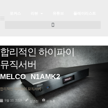
포커스
리뷰
유튜브
플레이리스트
합리적인 하이파이
포커스
리뷰
유튜브
플레이리스트
뮤직서버
MELCO
N1AMK2
합리적인 하이파이 뮤직서버
9월 10, 2018
성연진
이동훈