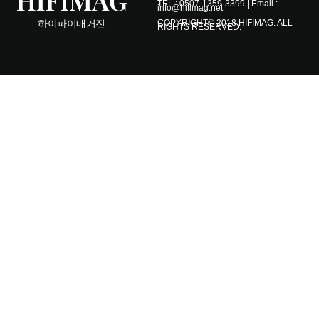
TEL : 0507-1359-3399 | Email :
info@hifimag.net
COPYRIGHT© 2018 HIFIMAG. ALL
하이파이매거진
RIGHTS RESERVED.