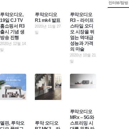
인터뷰/탐방
루악오디오,
루악오디오
루악오디오
19일 CJ TV
R1 mk4 발표
R3 – 라이프
홈쇼핑서 R3
스타일 오디
2020년 11월 27
출시 기념 생
오 시장을 뒤
일
방송 진행
엎는 역대급
성능과 가격
2020년 12월 14
의 마술
일
2020년 10월 21
일
루악오디오
MRx – 5G와
델핀, 루악오
루악 오디오
스트리밍 시
디오 플래그
R7 MK3 – 라
대를 위한 라