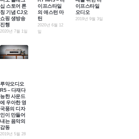
십 스토어 론
이프스타일
이프스타일
칭 기념 CJ오
의 애스턴 마
오디오
쇼핑 생방송
틴
2019년 9월 3일
진행
2020년 6월 12
2020년 7월 1일
일
루악오디오
R5 – 다재다
능한 사운드
에 우아한 영
국풍의 디자
인이 만들어
내는 음악의
감동
2019년 5월 28