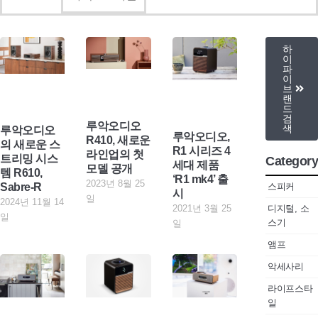
하
이
파
이
브
랜
드
검
루악오디오
색
루악오디오
루악오디오,
R410, 새로운
의 새로운 스
R1 시리즈 4
라인업의 첫
트리밍 시스
Category
세대 제품
모델 공개
템 R610,
‘R1 mk4’ 출
2023년 8월 25
스피커
Sabre-R
시
일
2024년 11월 14
디지털, 소
2021년 3월 25
일
스기
일
앰프
악세사리
라이프스타
일