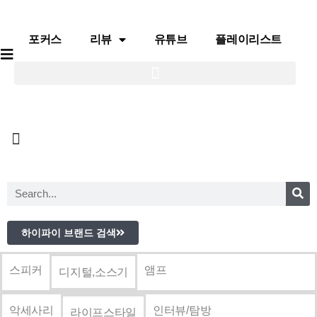
포커스
리뷰
유튜브
플레이리스트
포커스
리뷰
유튜브
플레이리스트
하이파이 브랜드 검색
스피커
앰프
디지털,소스기
악세사리
인터뷰/탐방
라이프스타일