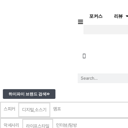
포커스
리뷰
포커스
리뷰
유튜브
플레이리스트
하이파이 브랜드 검색
스피커
앰프
디지털,소스기
악세사리
인터뷰/탐방
라이프스타일