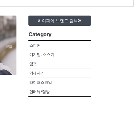
하이파이 브랜드 검색
Category
스피커
디지털, 소스기
앰프
악세사리
라이프스타일
인터뷰/탐방