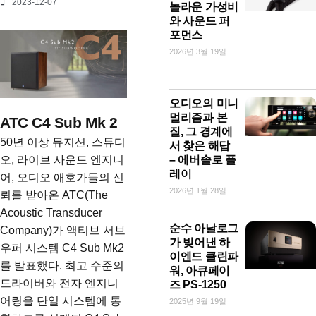
2023-12-07
놀라운 가성비
와 사운드 퍼
포먼스
2026년 3월 19일
오디오의 미니
멀리즘과 본
ATC C4 Sub Mk 2
질, 그 경계에
50년 이상 뮤지션, 스튜디
서 찾은 해답
오, 라이브 사운드 엔지니
– 에버솔로 플
레이
어, 오디오 애호가들의 신
2026년 1월 28일
뢰를 받아온 ATC(The
Acoustic Transducer
순수 아날로그
Company)가 액티브 서브
가 빚어낸 하
우퍼 시스템 C4 Sub Mk2
이엔드 클린파
를 발표했다. 최고 수준의
워, 아큐페이
드라이버와 전자 엔지니
즈 PS-1250
어링을 단일 시스템에 통
2025년 9월 19일