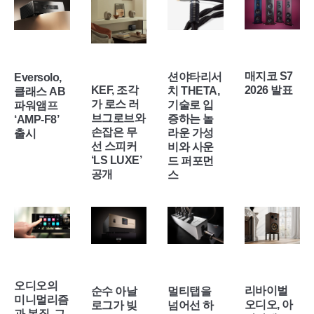
매지코 S7
션야타리서
Eversolo,
KEF, 조각
2026 발표
치 THETA,
클래스 AB
가 로스 러
기술로 입
파워앰프
브그로브와
증하는 놀
‘AMP-F8’
손잡은 무
라운 가성
출시
선 스피커
비와 사운
‘LS LUXE’
드 퍼포먼
공개
스
오디오의
리바이벌
순수 아날
멀티탭을
미니멀리즘
오디오, 아
로그가 빚
넘어선 하
과 본질, 그