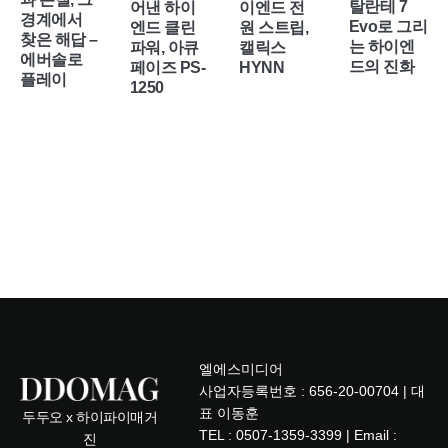
탈란테 7
어낸 하이
이엔드 전
경계에서
Evo로 그리
엔드 클린
원 스트립,
찾은 해답 –
는 하이엔
파워, 아큐
캘릭스
에버솔로
드의 진화
페이즈 PS-
HYNN
플레이
1250
엘에스미디어
사업자등록번호 : 656-20-00704 | 대
표 이동훈
두두오 x 하이파이매거
TEL : 0507-1359-3399 | Email :
진