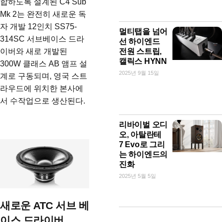
합하도록 설계된 C4 Sub
Mk 2는 완전히 새로운 독
자 개발 12인치 SS75-
멀티탭을 넘어
314SC 서브베이스 드라
선 하이엔드
이버와 새로 개발된
전원 스트립,
캘릭스 HYNN
300W 클래스 AB 앰프 설
2025년 9월 15일
계로 구동되며, 영국 스트
라우드에 위치한 본사에
서 수작업으로 생산된다.
리바이벌 오디
오, 아탈란테
7 Evo로 그리
는 하이엔드의
진화
2025년 5월 5일
새로운 ATC 서브 베
이스 드라이버