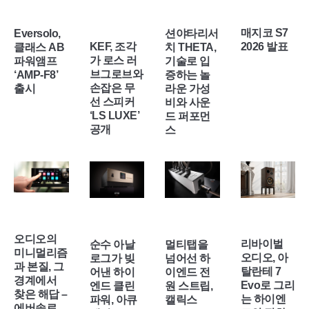
매지코 S7
션야타리서
Eversolo,
KEF, 조각
2026 발표
치 THETA,
클래스 AB
가 로스 러
기술로 입
파워앰프
브그로브와
증하는 놀
‘AMP-F8’
손잡은 무
라운 가성
출시
선 스피커
비와 사운
‘LS LUXE’
드 퍼포먼
공개
스
오디오의
리바이벌
순수 아날
멀티탭을
미니멀리즘
오디오, 아
로그가 빚
넘어선 하
과 본질, 그
탈란테 7
어낸 하이
이엔드 전
경계에서
Evo로 그리
엔드 클린
원 스트립,
찾은 해답 –
는 하이엔
파워, 아큐
캘릭스
에버솔로