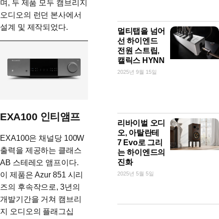
며, 두 제품 모두 캠브리지
오디오의 런던 본사에서
설계 및 제작되었다.
멀티탭을 넘어
선 하이엔드
전원 스트립,
캘릭스 HYNN
2025년 9월 15일
EXA100 인티앰프
리바이벌 오디
오, 아탈란테
EXA100은 채널당 100W
7 Evo로 그리
출력을 제공하는 클래스
는 하이엔드의
진화
AB 스테레오 앰프이다.
2025년 5월 5일
이 제품은 Azur 851 시리
즈의 후속작으로, 3년의
개발기간을 거쳐 캠브리
지 오디오의 플래그십