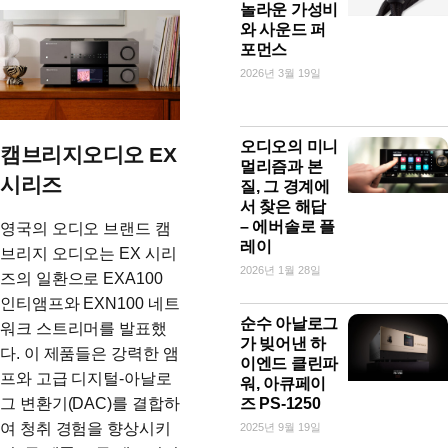
놀라운 가성비
와 사운드 퍼
포먼스
2026년 3월 19일
오디오의 미니
캠브리지오디오 EX
멀리즘과 본
시리즈
질, 그 경계에
서 찾은 해답
– 에버솔로 플
영국의 오디오 브랜드 캠
레이
브리지 오디오는 EX 시리
2026년 1월 28일
즈의 일환으로 EXA100
인티앰프와 EXN100 네트
순수 아날로그
워크 스트리머를 발표했
가 빚어낸 하
다. 이 제품들은 강력한 앰
이엔드 클린파
프와 고급 디지털-아날로
워, 아큐페이
그 변환기(DAC)를 결합하
즈 PS-1250
여 청취 경험을 향상시키
2025년 9월 19일