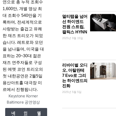
연으로 총 누적 조회수
1,600만, 개별 영상 최
대 조회수 540만을 기
멀티탭을 넘어
선 하이엔드
록하며, 전세계적으로
전원 스트립,
사랑받는 즐겁고 유쾌
캘릭스 HYNN
한 재즈 트리오가 되었
2025년 9월 15일
습니다. 레트로와 모던
을 넘나들며, 미국을 대
표하는 20~30대 젊은
재즈 연주자들로 구성
리바이벌 오디
된 에멧 코언 트리오의
오, 아탈란테
7 Evo로 그리
첫 내한공연은 2월5일
는 하이엔드의
용산아트홀 대극장 미
진화
르에서 진행됩니다.
2025년 5월 5일
Keystone Korner
Baltimore 공연영상
네
인
멜