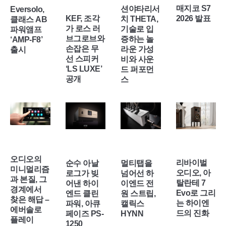
매지코 S7
션야타리서
Eversolo,
KEF, 조각
2026 발표
치 THETA,
클래스 AB
가 로스 러
기술로 입
파워앰프
브그로브와
증하는 놀
‘AMP-F8’
손잡은 무
라운 가성
출시
선 스피커
비와 사운
‘LS LUXE’
드 퍼포먼
공개
스
오디오의
리바이벌
순수 아날
멀티탭을
미니멀리즘
오디오, 아
로그가 빚
넘어선 하
과 본질, 그
탈란테 7
어낸 하이
이엔드 전
경계에서
Evo로 그리
엔드 클린
원 스트립,
찾은 해답 –
는 하이엔
파워, 아큐
캘릭스
에버솔로
드의 진화
페이즈 PS-
HYNN
플레이
1250