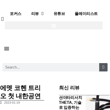
포커스
리뷰
유튜브
플레이리스트
포커스
리뷰
유튜브
플레이리스트
에멧 코헨 트리
최신 리뷰
오 첫 내한공연
션야타리서치
THETA, 기술
2023-01-19
로 입증하는