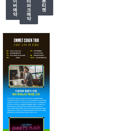
이
터
론
버
파
티
예
크
켓
약
예
약