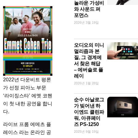
놀라운 가성비
와 사운드 퍼
포먼스
2026년 3월 19일
오디오의 미니
멀리즘과 본
질, 그 경계에
서 찾은 해답
– 에버솔로 플
레이
2022년 다운비트 평론
2026년 1월 28일
가 선정 피아노 부문
‘라이징스타’ 에멧 코헨
순수 아날로그
이 첫 내한 공연을 합니
가 빚어낸 하
다.
이엔드 클린파
워, 아큐페이
라이브 프롬 에메츠 플
즈 PS-1250
레이스 라는 온라인 공
2025년 9월 19일