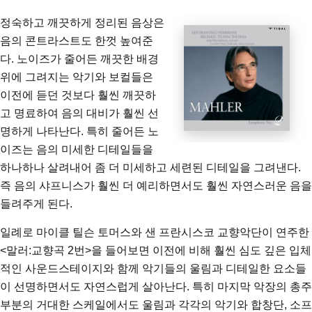
정숙하고 깨끗하게 정리된 음상은
음의 콘트라스트도 한껏 높여준
다. 노이즈가 줄어든 깨끗한 배경
위에 그려지는 악기와 보컬들은
이전에 듣던 것보다 훨씬 깨끗하
고 명료하여 음의 대비가 훨씬 선
명하게 나타난다. 특히 줄어든 노
이즈는 음의 미세한 디테일들을
하나하나 살려내어 좀 더 미세하고 세련된 디테일을 그려낸다.
즉 음의 샤프니스가 훨씬 더 예리하면서도 훨씬 자연스러운 음을
들려주게 된다.
일례로
마이클 틸슨 토머스와 샌 프란시스코 교향악단이 연주한
<말러:교향곡 2번>
을 들어보면 이전에 비해 훨씬 심도 깊은 입체
적인 사운드스테이지와 함께 악기들의 울림과 디테일한 요소들
이 선명하면서도 자연스럽게 살아난다. 특히 마지막 악장의 총주
부분의 거대한 스케일에서도 울림과 각각의 악기와 합창단, 소프