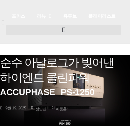
포커스
리뷰
유튜브
플레이리스트
순수 아날로그가 빚어낸
포커스
리뷰
유튜브
플레이리스트
하이엔드 클린파워
ACCUPHASE
PS-1250
9월 19, 2025
성연진
이동훈