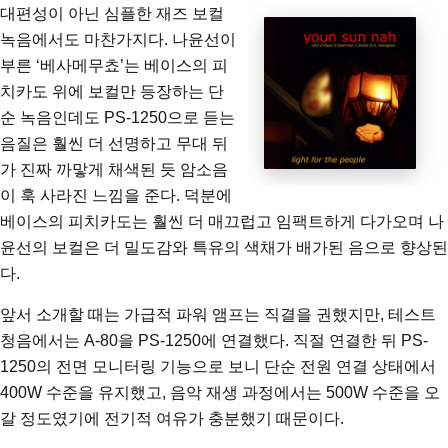
대편성이 아닌 심플한 재즈 보컬
녹음에서도 마찬가지다.
나윤선이
부른 ‘베사메무쵸’
는 베이스의 피
치카도 위에 보컬만 등장하는 단
순 녹음인데도 PS-1250으로 듣는
음질은 훨씬 더 선명하고 무대 뒤
가 진짜 까맣게 채색된 듯 암소음
이 훅 사라진 느낌을 준다. 덕분에
베이스의 피치카도는 훨씬 더 매끄럽고 임팩트하게 다가오며 나
윤선의 보컬은 더 밀도감와 특유의 색채가 배가된 음으로 향상된
다.
앞서 소개할 때는 가급적 파워 앰프는 직결을 권했지만, 테스트
청음에서는 A-80을 PS-1250에 연결했다. 직절 연결한 뒤 PS-
1250의 전면 모니터링 기능으로 보니 단순 전원 연결 상태에서
400W 수준을 유지했고, 음악 재생 과정에서는 500W 수준을 오
갈 정도였기에 전기적 여유가 충분했기 때문이다.