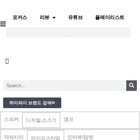
포커스
리뷰
유튜브
플레이리스트
포커스
리뷰
유튜브
플레이리스트
하이파이 브랜드 검색
스피커
앰프
디지털,소스기
악세사리
인터뷰/탐방
라이프스타일