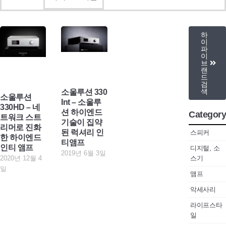
하
이
파
이
브
랜
드
검
색
소울루션 330
소울루션
Int – 소울루
330HD – 네
션 하이엔드
Category
트워크 스트
기술이 집약
리머로 진화
된 럭셔리 인
스피커
한 하이엔드
티앰프
인티 앰프
디지털, 소
2019년 6월 3일
스기
2020년 12월 4
일
앰프
악세사리
라이프스타
일