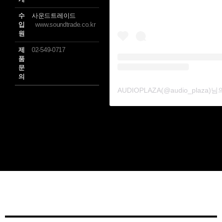
수
사운드트레이드
입
www.soundtrade.co.kr
원
제
02-549-0717
품
문
의
AUDIOPLAZA(@audio_plaza