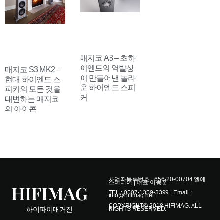
매지코 A3 – 초하
이엔드의 역발상
매지코 S3 MK2 –
이 만들어낸 놀라
현대 하이엔드 스
운 하이엔드 스피
피커의 모든 것을
커
대변하는 매지코
의 아이콘
사업자등록번호 : 656-20-00704 엘에
스미디어 | 대표 이동훈
TEL : 0507-1359-3399 | Email :
info@hifimag.net
COPYRIGHT© 2018 HIFIMAG. ALL
RIGHTS RESERVED.
하이파이매거진