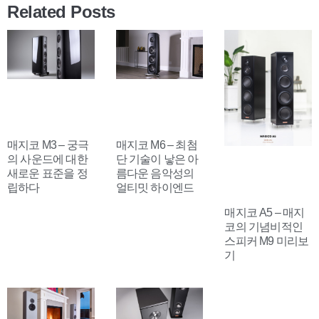
Related Posts
매지코 M3 – 궁극
매지코 M6 – 최첨
의 사운드에 대한
단 기술이 낳은 아
새로운 표준을 정
름다운 음악성의
립하다
얼티밋 하이엔드
매지코 A5 – 매지
코의 기념비적인
스피커 M9 미리보
기