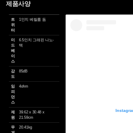
제품사양
트
1인치 베릴륨 돔
위
터
미
6.5인치 그래핀 나노-
드
텍
베
이
스
감
85dB
도
임
4ohm
피
던
스
Instag
제
39.62 x 30.48 x
원
21.59cm
무
20.41kg
게