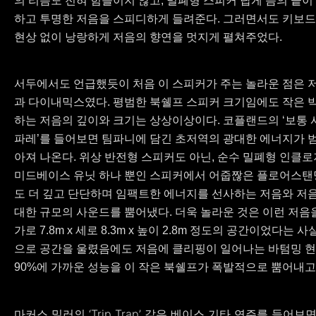
의 리듬도 전혀 힘들이지 않고, 밀폐형 스피커 답게 음의 끝이
하고 투명한 저음을 스피디하게 들려준다. 그러면서도 키보
현상 없이 낭랑하게 저음의 향연을 멋지게 펼쳐주었다.
서두에서도 언급했듯이 처음 이 스피커가 주는 놀라운 점은 
과 다이내믹스였다. 평범한 북쉘프 스피커 크기임에도 작은 
하는 저음의 깊이와 크기는 상상이상이다. 코플랜드의 ‘보통 
파레’를 들어보면 팀파니에 담긴 초저역의 광대한 에너지가 
아져 나온다. 위상 반전형 스피커도 아닌, 순수 밀폐형 인클로
미드베이스 유닛 하나 뿐인 스피커에서 어줍짢은 플로어스탠
도 더 깊고 단단하며 임팩트한 에너지를 선사하는 저음와 저
대한 규모의 사운드를 뿜어냈다. 더욱 놀라운 것은 이런 저음
가로 7.8m x 세로 8.3m x 높이 2.8m 정도의 공간이었다는
으로 공간을 울렸음에도 저음에 클리핑이 일어나는 바텀밍 현상
90%에 가까운 성능을 이 작은 북쉘프가 폭발적으로 뿜어내고
마커스 밀러의 ‘Trip Trap’ 같은 베이스 기타 연주를 들어보