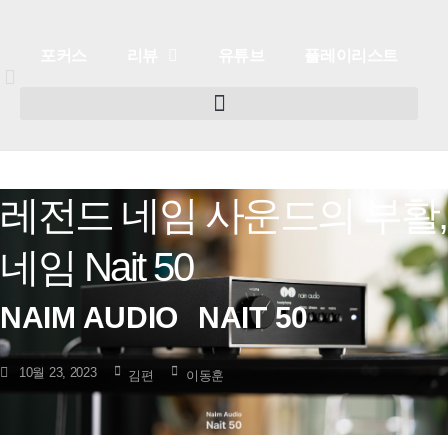
포커스
리뷰
유튜브
플레이리스트
레전드 네임 사운드의 부활,
포커스
리뷰
유튜브
플레이리스트
네임 Nait 50
NAIM AUDIO
NAIT 50
10월 23, 2023
김편
이동훈