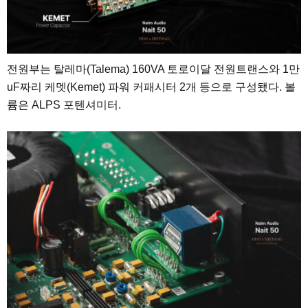
전원부는 탈레마(Talema) 160VA 토로이달 전원트랜스와 1만
uF짜리 케멧(Kemet) 파워 커패시터 2개 등으로 구성됐다. 볼
륨은 ALPS 포텐셔미터.