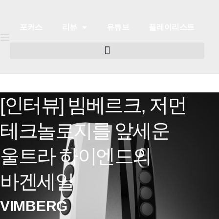
포커스
리뷰
유튜브
플레이리스트
[인터뷰] 빔베르크, 저먼
포커스
리뷰
유튜브
플레이리스트
테크놀로지를 앞세운
울트라 하이엔드의
바겐세일
VIMBERG