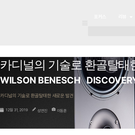
포커스
리뷰
카디널의 기술로 환골탈태한
포커스
리뷰
유튜브
플레이리스트
WILSON BENESCH
DISCOVER
카디널의 기술로 환골탈태한 새로운 발견
12월 31, 2019
성연진
이동훈