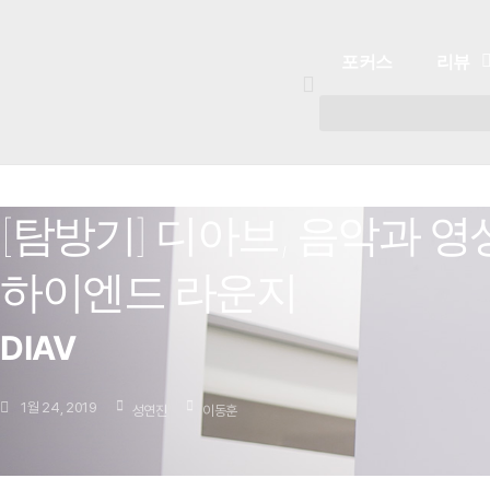
포커스
리뷰
[탐방기] 디아브, 음악과 
포커스
리뷰
유튜브
플레이리스트
하이엔드 라운지
DIAV
1월 24, 2019
성연진
이동훈