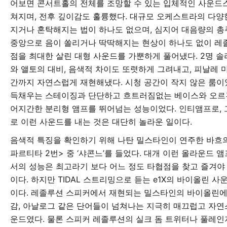
어보면 콘서트홀의 전체를 조망할 수 있는 입체적인 사운드
쳐지며, 전후 깊이감도 훌륭했다. 대규모 오케스트라의 다양
지거나 혼탁해지는 법이 하나도 없으며, 심지어 대음량의 총
중앙으로 음이 쏠리거나 딱딱해지는 현상이 하나도 없이 레
점을 최대한 살린 대형 사운드를 가뿐하게 풀어냈다. 2명 
와 앨토의 대비, 음색적 차이도 또렷하게 그려내고, 피날레 
간까지 자연스럽게 재현해냈다. 시청 공간이 작지 않은 룸이
득채우는 스테이징과 단단하고 흐트러짐없는 베이스와 오르
어지간한 분리형 앰프를 뛰어넘는 성능이었다. 인티앰프로,
로 이런 사운드를 내는 것은 대단히 놀라운 일이다.
음색적 특징을 확인하기 위해 나탄 밀스타인이 연주한 바흐
파르티타 2번> 중 ‘샤콘느’를 들었다. 대개 이런 올라운드 
서의 성능은 최고라기 보다 어느 정도 타협점을 찾고 즐겨야
이다. 하지만 TIDAL 스트리밍으로 듣는 e1X의 바이올린 
이다. 레졸루션 스피커에서 재현되는 밀스타인의 바이올린에
감, 아날로그 같은 단어들이 넘쳐나는 지극히 매끄럽고 자연
운드였다. 물론 스피커 레졸루션의 실크 돔 트위터나 풀레인