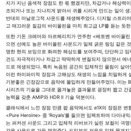
지가 지닌 음색적 장점도 한 몫 했겠지만, 차갑거나 해상력이
조되거나 또는 지나치게 밝아서 귀를 시리게 만드는 일이 생
반대의 아날로그적 사운드를 재생해주었다. 디지털 스트리머와 
고 매끄러운 질감의 바이올린을 마치 최고급 LP를 듣는 듯
또한 기돈 크레머와 아르헤리치가 연주한 <베토벤 바이올린 
으면 선예도 높은 바이올린 사운드가 일체 굵은 링잉 같은 것
명한 현의 보잉으로 화려한 해상도를 보여주며, 단단하고 임
건도 자극적이거나 차갑고 딱딱하게 변질되지 않으면서 에
드로 재생되었다. 특히 녹음된 공간의 입체적인 울림이 살아
이런 하이파이적 장점과 고해상도 재생의 느낌을 치밀하게 
기분좋은 긴장감으로 음악에 몰입하게 만들어주었다. 이는 Black
시리즈의 기술을 그대로 옮겨놓은 결과물로 굉장히 짧고 간
능력을 갖춘 AMiP와 HDR II 기술 덕분이다.
클래식에서 느낀 장점 만큼 팝 음악에서도 e1X의 장점은 변함이
<Pure Heroine> 중 ‘Royals’를 들으면 임팩트하며 다
는 퍼커션 사운드 그리고 입체적 리버브가 실린 보컬이 극명
간을 사운드로 가득 채워준다. 도입부의 저음은 일체 뭉개지